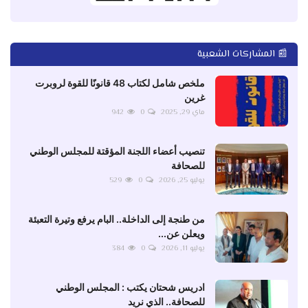
📰 المشاركات الشعبية
ملخص شامل لكتاب 48 قانونًا للقوة لروبرت
غرين
ماي 29, 2025
0
942
تنصيب أعضاء اللجنة المؤقتة للمجلس الوطني
للصحافة
يوليو 25, 2026
0
529
من طنجة إلى الداخلة.. البام يرفع وتيرة التعبئة
ويعلن عن...
يوليو 11, 2026
0
384
ادريس شحتان يكتب : المجلس الوطني
للصحافة.. الذي نريد