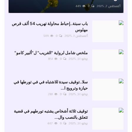
أغسطس 2, 2025
0
449
باب سبتة..إحباط محاولة تهريب 54 ألف قرص
مهلوس
أغسطس 1, 2025
0
309
ملخص شامل لرواية "الغريب" ل"ألبير كامو"
يوليو 31, 2025
0
851
سلا..توقيف سيدة للاشتباه في في تورطها في
حيازة وترويج ا...
يوليو 31, 2025
0
281
توقيف ثلاثة أشخاص يشتبه تورطهم في قضية
تتعلق بالنصب وال...
يوليو 31, 2025
0
447