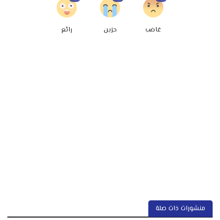
غاضب
حزين
رائع
منشورات ذات صلة