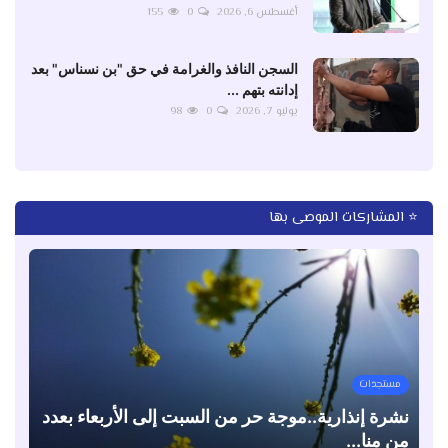
أغسطس 6, 2026
0
155
السجن النافذ والغرامة في حق "بن نسناس" بعد
إدانته بتهم ...
يوليو 7, 2026
0
98
⭐ المشاركات الموصى بها
مستجدات
نشرة إنذارية..موجة حر من السبت إلى الأربعاء بعدد
من منا...