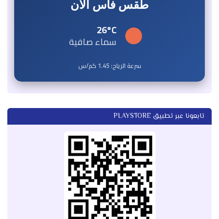
طقس فاس الآن
26°C
سماء صافية
سرعة الرياح:
1.45
كم/س
تابعونا عبر تطبيق PLAYSTORE