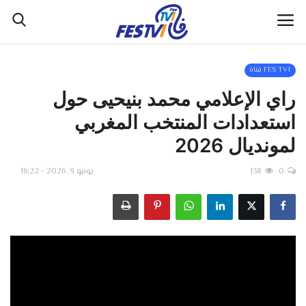
FES TV1 قناة
الصفحة الرئيسية
راي الإعلامي محمد بنيحيى حول
استعدادات المنتخب المغربي
التواصل معنا
لمونديال 2026
فريق العمل
0
138
يونيو 9, 2026 - 16:22
FES TV1 قناة
مستجدات
اقتصاد
مجتمع