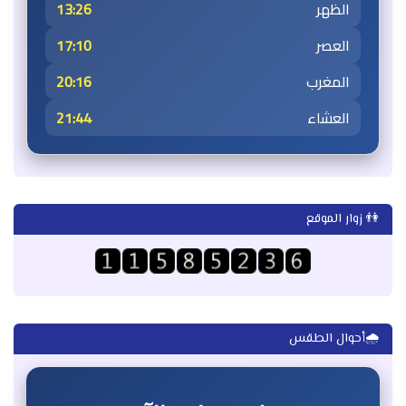
الظهر
13:26
العصر
17:10
المغرب
20:16
العشاء
21:44
👫 زوار الموقع
🌧️أحوال الطقس