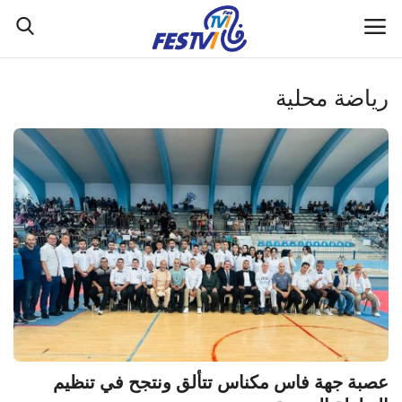
رياضة محلية
الصفحة الرئيسية
التواصل معنا
فريق العمل
FES TV1 قناة
مستجدات
اقتصاد
عصبة جهة فاس مكناس تتألق ونتجح في تنظيم
مجتمع