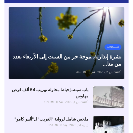
مستجدات
نشرة إنذارية..موجة حر من السبت إلى الأربعاء بعدد
من منا...
أغسطس 2, 2025
0
449
باب سبتة..إحباط محاولة تهريب 54 ألف قرص
مهلوس
أغسطس 1, 2025
0
309
ملخص شامل لرواية "الغريب" ل"ألبير كامو"
يوليو 31, 2025
0
851