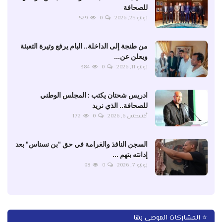
للصحافة
يوليو 25, 2026
0
529
من طنجة إلى الداخلة.. البام يرفع وتيرة التعبئة
ويعلن عن...
يوليو 11, 2026
0
384
ادريس شحتان يكتب : المجلس الوطني
للصحافة.. الذي نريد
أغسطس 6, 2026
0
172
السجن النافذ والغرامة في حق "بن نسناس" بعد
إدانته بتهم ...
يوليو 7, 2026
0
98
⭐ المشاركات الموصى بها