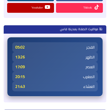
Youtube
Tiktok
🕌 مواقيت الصلاة بمدينة فاس
الفجر
05:02
الظهر
13:26
العصر
17:09
المغرب
20:15
العشاء
21:43