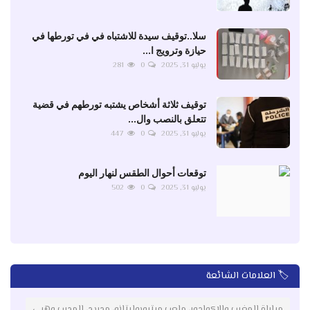
سلا..توقيف سيدة للاشتباه في في تورطها في
حيازة وترويج ا...
يوليو 31, 2025
0
281
توقيف ثلاثة أشخاص يشتبه تورطهم في قضية
تتعلق بالنصب وال...
يوليو 31, 2025
0
447
توقعات أحوال الطقس لنهار اليوم
يوليو 31, 2025
0
502
🏷️ العلامات الشائعة
مباراة المغرب والإكوادور، ملعب ميتروبوليتانو، مدريد، المدرب وهبي