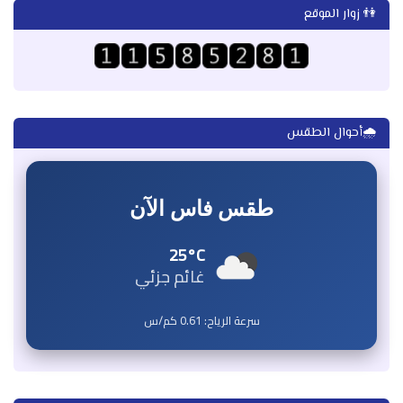
👫 زوار الموقع
🌧️أحوال الطقس
طقس فاس الآن
25°C
غائم جزئي
سرعة الرياح:
0.61
كم/س