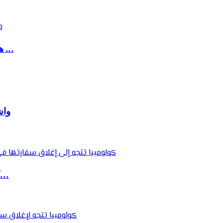
هزة أرضية قوية تضرب مصر وتمتد آثارها إلى دول ...
واش
كولومبيا تتجه إلى إغلاق سفارتها في الجزائر ضم...