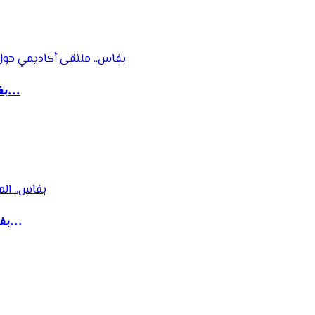
بفاس.. ملتقى أكاديمي حول إشكالات المنهج وآليا...
بفاس.. المؤتمر الدولي لخريجي ماستر القواعد ال...