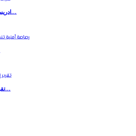
ادريس شحتان يكتب : المجلس الوطني للصحافة.. ال...
رصا
تقرير إسباني: حملة رقمية ضخمة وراء موجة الهجر...