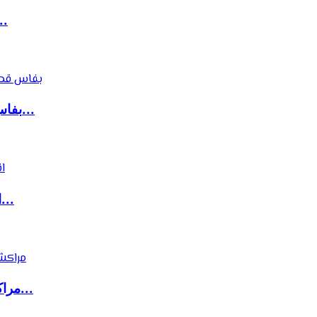
كولومبيا تتجه لإغلاق سفارتها ب
بفاس قطاع النقل العمومي بوجه جديد بعد سنوات م...
انطلاق المرحلة الثانية لولوج سلك الماستر بظهر...
مراكش..توقيف مالك الحمام للتدليك وإيداعه بسجن...