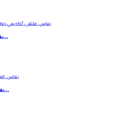
بفاس.. ملتقى أكاديمي حول إشكالات المنهج وآليا...
بفاس.. المؤتمر الدولي لخريجي ماستر القواعد ال...