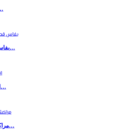
كولومبيا تتجه لإغلاق سفارتها ب
بفاس قطاع النقل العمومي بوجه جديد بعد سنوات م...
انطلاق المرحلة الثانية لولوج سلك الماستر بظهر...
مراكش..توقيف مالك الحمام للتدليك وإيداعه بسجن...