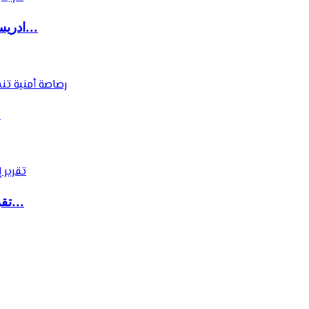
ادريس شحتان يكتب : المجلس الوطني للصحافة.. ال...
رصا
تقرير إسباني: حملة رقمية ضخمة وراء موجة الهجر...