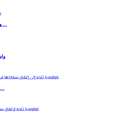
هزة أرضية قوية تضرب مصر وتمتد آثارها إلى دول ...
واش
كولومبيا تتجه إلى إغلاق سفارتها في الجزائر ضم...