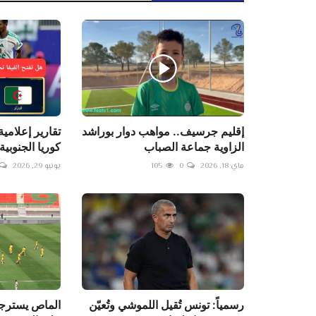
إقليم جرسيف.. مواهب دوار بوراشد
تقارير إعلام
الزاوية جماعة الصباب
كوريا الجنوبية 
ماي 18, 2026
0
105
يونيو 29, 2026
رسمياً: تونس تُقيل اللموشي وتُعيّن
الماص يسترجع 