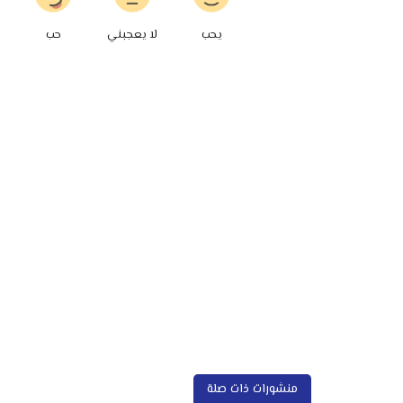
يحب
لا يعجبني
حب
منشورات ذات صلة