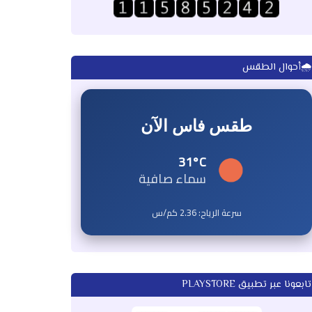
🌧️أحوال الطقس
طقس فاس الآن
31°C
سماء صافية
سرعة الرياح:
2.36
كم/س
تابعونا عبر تطبيق PLAYSTORE