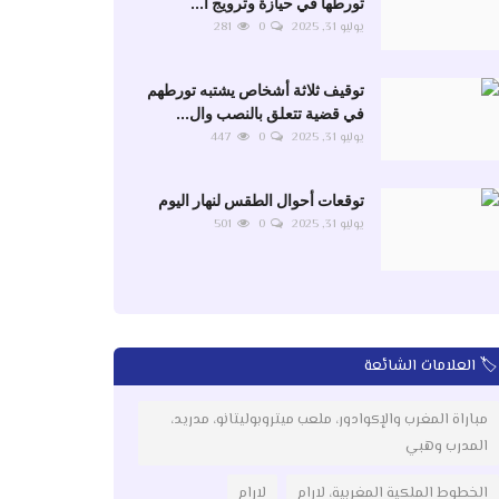
تورطها في حيازة وترويج ا...
يوليو 31, 2025
0
281
توقيف ثلاثة أشخاص يشتبه تورطهم
في قضية تتعلق بالنصب وال...
يوليو 31, 2025
0
447
توقعات أحوال الطقس لنهار اليوم
يوليو 31, 2025
0
501
🏷️ العلامات الشائعة
مباراة المغرب والإكوادور، ملعب ميتروبوليتانو، مدريد،
المدرب وهبي
الخطوط الملكية المغربية، لارام
لارام