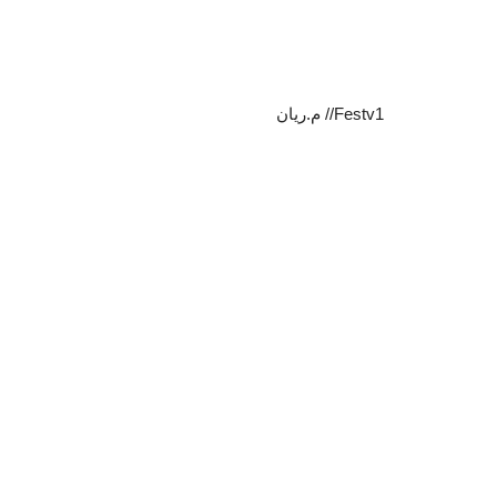
Festv1// م.ريان