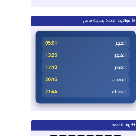
🕌 مواقيت الصلاة بمدينة فاس
الفجر
05:01
الظهر
13:26
العصر
17:10
المغرب
20:16
العشاء
21:44
👫 زوار الموقع