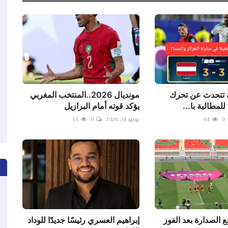
ية تتحدث عن تحرك
مونديال 2026..المنتخب المغربي
للمطالبة با...
يؤكد قوته أمام البرازيل
0
64
يونيو 14, 2026
0
33
الصدارة بعد الفوز
إبراهيم العسري رئيسًا جديدًا للوداد