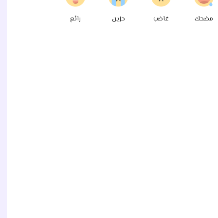
مضحك
غاضب
حزين
رائع