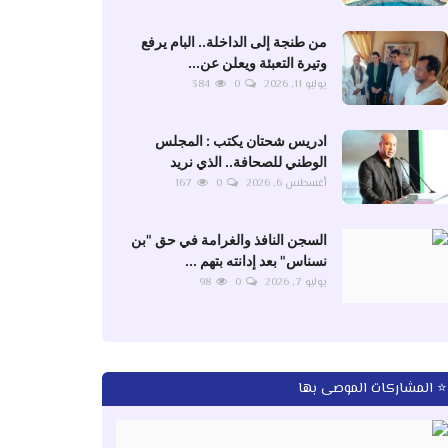
من طنجة إلى الداخلة.. البام يرفع
وتيرة التعبئة ويعلن عن...
يوليو 11, 2026
0
384
ادريس شحتان يكتب : المجلس
الوطني للصحافة.. الذي نريد
أغسطس 6, 2026
0
167
السجن النافذ والغرامة في حق "بن
نسناس" بعد إدانته بتهم ...
يوليو 7, 2026
0
98
⭐ المشاركات الموصى بها