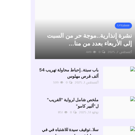
مستجدات
نشرة إنذارية..موجة حر من السبت
إلى الأربعاء بعدد من منا...
أغسطس 2, 2025
0
449
باب سبتة..إحباط محاولة تهريب 54
ألف قرص مهلوس
أغسطس 1, 2025
0
309
ملخص شامل لرواية "الغريب"
ل"ألبير كامو"
يوليو 31, 2025
0
851
سلا..توقيف سيدة للاشتباه في في