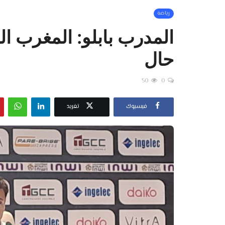
رياضة
المدرب بابلو: المغرب 
حال
50
0
فيسبوك
تغريد