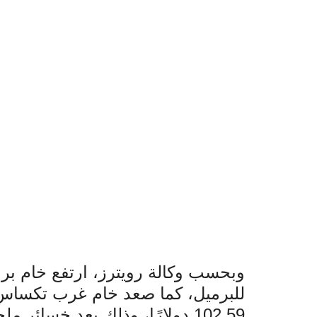
للبرميل، كما صعد خام غرب تكساس 
102.59 دولارًا، وذلك بعد خسائر