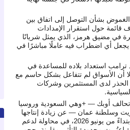
الغموض بشأن التوصل إلى اتفاق بين
 قائمة حول استقرار الإمدادات
رة في مضيق هرمز، الذي يمثل شريانًا
ما يجعل أي اضطراب فيه عاملًا مباشرًا في
 ترامب استعداد بلاده للمساعدة في
لا أن الأسواق لم تتفاعل بشكل حاسم مع
 الحذر لدى المستثمرين وشركات
لسياسية
.
حالف أوبك
+ —
وهي السعودية وروسيا
ويت وسلطنة عمان — عن زيادة إنتاجها
النفطي بنحو 188 ألف برميل يوميًا ابتداءً من يونيو 2026، في محاولة لدعم
اعتُبرت محدودة التأثير مقارنة بحجم