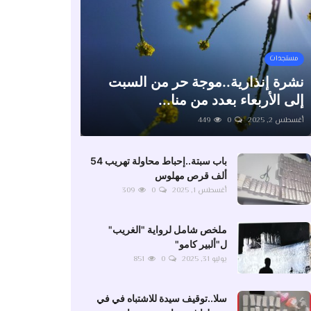
مستجدات
نشرة إنذارية..موجة حر من السبت
إلى الأربعاء بعدد من منا...
أغسطس 2, 2025
0
449
باب سبتة..إحباط محاولة تهريب 54
ألف قرص مهلوس
أغسطس 1, 2025
0
309
ملخص شامل لرواية "الغريب"
ل"ألبير كامو"
يوليو 31, 2025
0
851
سلا..توقيف سيدة للاشتباه في في