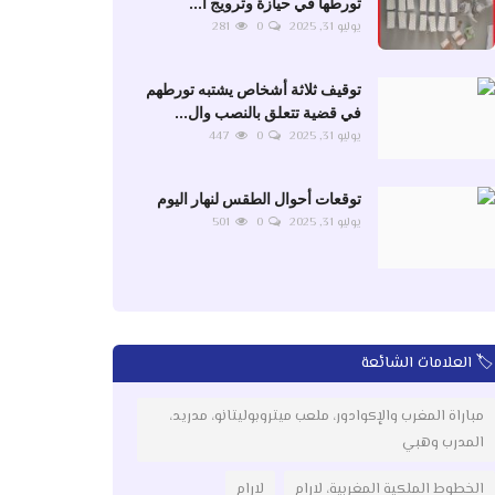
تورطها في حيازة وترويج ا...
يوليو 31, 2025
0
281
توقيف ثلاثة أشخاص يشتبه تورطهم
في قضية تتعلق بالنصب وال...
يوليو 31, 2025
0
447
توقعات أحوال الطقس لنهار اليوم
يوليو 31, 2025
0
501
🏷️ العلامات الشائعة
مباراة المغرب والإكوادور، ملعب ميتروبوليتانو، مدريد،
المدرب وهبي
الخطوط الملكية المغربية، لارام
لارام