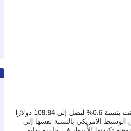
وبحسب وكالة رويترز، ارتفع خام برنت بنسبة 0.6% ليصل إلى 108.84 دولارًا
الوسيط الأمريكي بالنسبة نفسها إلى
 ملحوظة تكبدتها الأسعار في جلسة نهاية