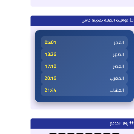
🕌 مواقيت الصلاة بمدينة فاس
الفجر
05:01
الظهر
13:26
العصر
17:10
المغرب
20:16
العشاء
21:44
👫 زوار الموقع