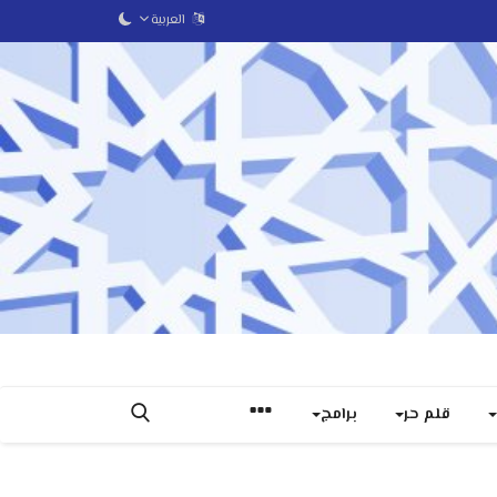
العربية
قلم حر
برامج