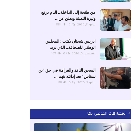
من طنجة إلى الداخلة.. البام يرفع
وتيرة التعبئة ويعلن عن...
يوليو 11, 2026
0
384
ادريس شحتان يكتب : المجلس
الوطني للصحافة.. الذي نريد
أغسطس 6, 2026
0
167
السجن النافذ والغرامة في حق "بن
نسناس" بعد إدانته بتهم ...
يوليو 7, 2026
0
98
⭐ المشاركات الموصى بها