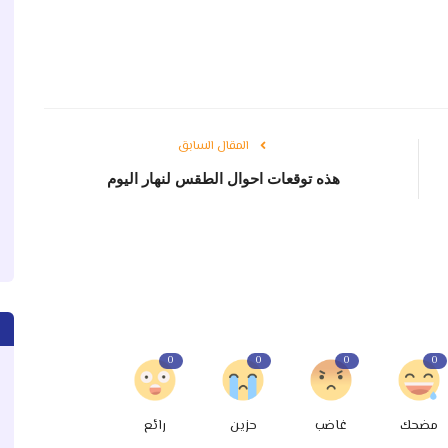
المقال السابق
هذه توقعات احوال الطقس لنهار اليوم
0
0
0
0
مضحك
غاضب
حزين
رائع