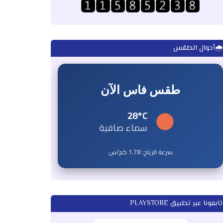
🌧️أحوال الطقس
طقس فاس الآن
28°C
سماء صافية
سرعة الرياح:
1.78
كم/س
تابعونا عبر تطبيق PLAYSTORE