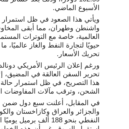
الأسبوع الماضي
.
ويأتي هذا الصعود في ظل استمرار 
واشنطن وطهران، مما أبقى المخاوف
العالمية، خاصة مع التوترات المستم
حيويًا لتجارة النفط والغاز عالميًا، 
تحريك الأسعار
.
ورغم إعلان الرئيس الأمريكي دونالد
تحرير السفن العالقة في المضيق، إ
هذا التصريح، في ظل استمرار حالة
الشحن، وترقب مآلات المفاوضات ا
في المقابل، أعلنت سبع دول ضمن ت
والجزائر والعراق وكازاخستان والك
استقرار السوق. غير أن هذه الخطوة 