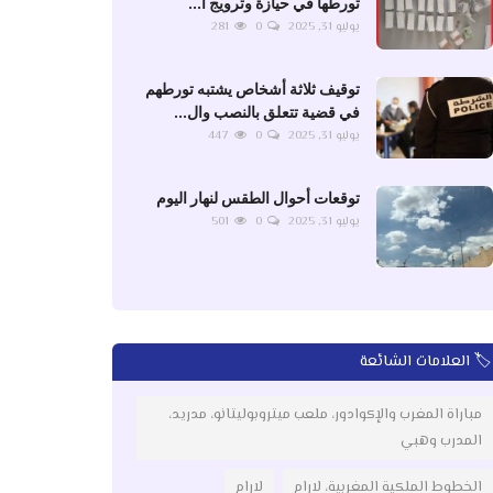
تورطها في حيازة وترويج ا...
يوليو 31, 2025
0
281
توقيف ثلاثة أشخاص يشتبه تورطهم
في قضية تتعلق بالنصب وال...
يوليو 31, 2025
0
447
توقعات أحوال الطقس لنهار اليوم
يوليو 31, 2025
0
501
🏷️ العلامات الشائعة
مباراة المغرب والإكوادور، ملعب ميتروبوليتانو، مدريد،
المدرب وهبي
الخطوط الملكية المغربية، لارام
لارام