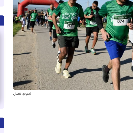
تصوير: كعال