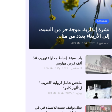
مستجدات
نشرة إنذارية..موجة حر من السبت
إلى الأربعاء بعدد من منا...
أغسطس 2, 2025
0
449
باب سبتة..إحباط محاولة تهريب 54
ألف قرص مهلوس
أغسطس 1, 2025
0
309
ملخص شامل لرواية "الغريب"
ل"ألبير كامو"
يوليو 31, 2025
0
851
سلا..توقيف سيدة للاشتباه في في