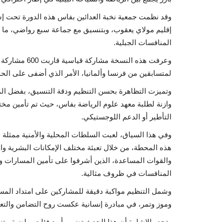
وقد نظمت جمعية نخبة العدائين بفاس هذه الدورة تحت إش
إقليم مولاي يعقوب، وبتنسيق مع جماعة سبع رواضي، ما عز
المنافسات الجبلية.
وعرفت هذه الن
لمتسابقين من فرنسا وألمانيا، الأمر الذي أضفى على الحد
وتميزت التظاهرة بحسن التنظيم ودقة التنسيق، بفضل المج
وازنة لطلبة معهد علوم الرياضة بفاس، حيث تم تأمين مخ
التأطير أو الدعم اللوجستيكي.
وفي هذا السياق، لعبت السلطات المحلية والأمنية ممثلة ف
هذه المحطة، من خلال تعبئة مختلف الإمكانات البشرية 
والقوات المساعدة، الذين أشرفوا على تأمين المسارات و
المنافسات في ظروف مثالية.
وشمل التنظيم مواكبة دقيقة للمشاركين على امتداد المسار
وموز وتمر، في مبادرة إنسانية عكست روح التضامن والت