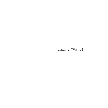
Festv1// م.بنيحيى