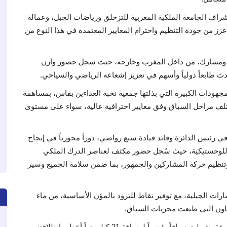
راف الجامعة الملكية المغربية للتزحلق ورياضات الجبل، وعمالة
ز من جودة التنظيم واحترام المعايير المعتمدة في هذا النوع من
سخة مشاركة قياسية قاربت 600 مشاركة ومشارك، من داخل المغرب وخارجه، حيث سجل حضور وازن
ث طابعاً دولياً وأسهم في تعزيز إشعاعه الرياضي والسياحي.
هودات الكبيرة التي بذلتها جمعية نخبة العداءين بفاس، بمساهمة
تلف مراحل السباق وفق معايير احترافية عالية، سواء على مستوى
ي رئيس الدائرة وقائد قيادة سبع رواضي، دوراً محورياً في إنجاح
واللوجستيكية، حيث سُجل حضور مكثف لعناصر الدرك الملكي
تنظيم حركة المشاركين والجمهور، بما ضمن سلامة الجميع وسير
ات الجبلية، مع توفير نقاط للتزود بالمؤن الأساسية، من ماء
عاون التي طبعت مجريات السباق.
وتجدر الإشارة أن هذا الحدث تضمن أربع فئات رياضية متنوعة، شملت سباقاً رئيسياً لمسافة 21 كيلومتراً أعطى انطلاقته