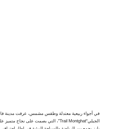
الجبلي“Trail Montghat”، التي بصمت على
بارز يجمع بين الرياضة والسياحة البيئية في إطار احترافي 