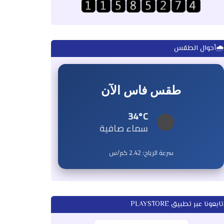
🌧️أحوال الطقس
طقس فاس الآن
34°C
سماء صافية
سرعة الرياح:
2.42
كم/س
تابعونا عبر تطبيق PLAYSTORE