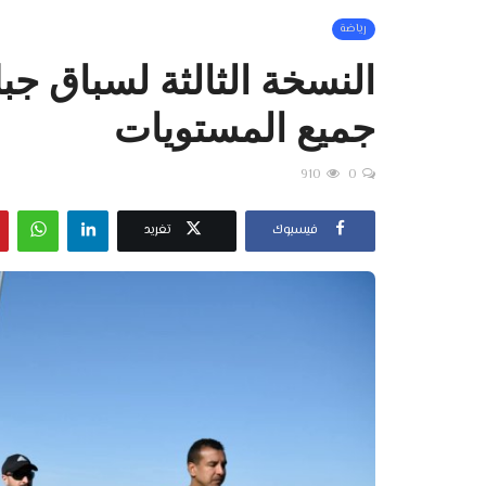
رياضة
النسخة الثالثة لسباق جب
جميع المستويات
910
0
فيسبوك
تغريد