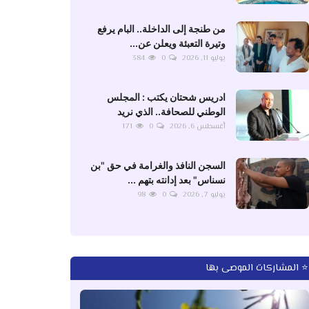
من طنجة إلى الداخلة.. البام يرفع
وتيرة التعبئة ويعلن عن...
يوليو 11, 2026
0
384
ادريس شحتان يكتب : المجلس
الوطني للصحافة.. الذي نريد
أغسطس 6, 2026
0
171
السجن النافذ والغرامة في حق "بن
نسناس" بعد إدانته بتهم ...
يوليو 7, 2026
0
98
⭐ المشاركات الموصى بها