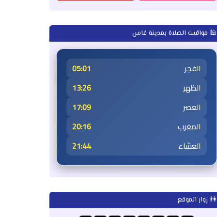
🕌 مواقيت الصلاة بمدينة فاس
الفجر
05:01
الظهر
13:26
العصر
17:09
المغرب
20:16
العشاء
21:44
👫 زوار الموقع