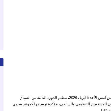
في أجواء ربيعية معتدلة وطقس مشمس، عرفت مدينة فاس أمس الأحد 5 أبريل 2026، تنظيم الدورة الثالثة من السباق
 نجاح متميز على المستويين التنظيمي والرياضي، مؤكدة ترسيخها كموعد سنوي
متكامل.