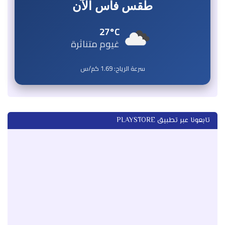
طقس فاس الآن
27°C
غيوم متناثرة
سرعة الرياح:
1.69
كم/س
تابعونا عبر تطبيق PLAYSTORE