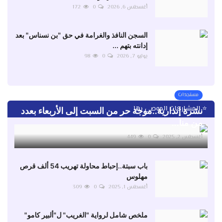
أغسطس 6, 2026
0
172
السجن النافذ والغرامة في حق "بن نسناس" بعد
إدانته بتهم ...
يوليو 7, 2026
0
98
مستجدات
⭐ المشاركات الموصى بها
نشرة إنذارية..موجة حر من السبت إلى الأربعاء بعدد
من منا...
أغسطس 2, 2025
0
449
باب سبتة..إحباط محاولة تهريب 54 ألف قرص
مهلوس
أغسطس 1, 2025
0
309
ملخص شامل لرواية "الغريب" ل"ألبير كامو"