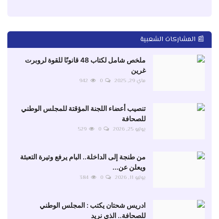
📰 المشاركات الشعبية
ملخص شامل لكتاب 48 قانونًا للقوة لروبرت
غرين
ماي 29, 2025
0
942
تنصيب أعضاء اللجنة المؤقتة للمجلس الوطني
للصحافة
يوليو 25, 2026
0
529
من طنجة إلى الداخلة.. البام يرفع وتيرة التعبئة
ويعلن عن...
يوليو 11, 2026
0
384
ادريس شحتان يكتب : المجلس الوطني
للصحافة.. الذي نريد