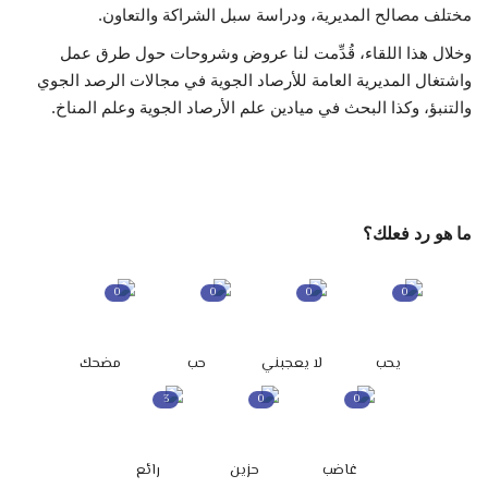
مختلف مصالح المديرية، ودراسة سبل الشراكة والتعاون.
وخلال هذا اللقاء، قُدِّمت لنا عروض وشروحات حول طرق عمل
واشتغال المديرية العامة للأرصاد الجوية في مجالات الرصد الجوي
والتنبؤ، وكذا البحث في ميادين علم الأرصاد الجوية وعلم المناخ.
ما هو رد فعلك؟
0
0
0
0
يحب
لا يعجبني
حب
مضحك
3
0
0
غاضب
حزين
رائع