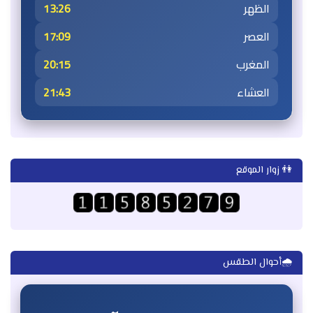
الظهر
13:26
العصر
17:09
المغرب
20:15
العشاء
21:43
👫 زوار الموقع
🌧️أحوال الطقس