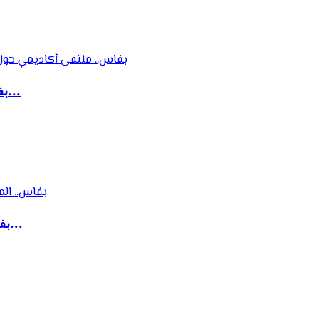
بفاس.. ملتقى أكاديمي حول إشكالات المنهج وآليا...
بفاس.. المؤتمر الدولي لخريجي ماستر القواعد ال...