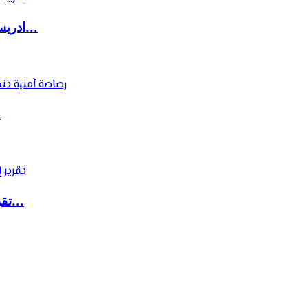
ادريس شحتان يكتب : المجلس الوطني للصحافة.. ال...
رصا
تقرير إسباني: حملة رقمية ضخمة وراء موجة الهجر...