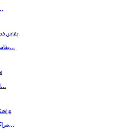
كولومبيا تتجه لإغلاق سفارتها ب
بفاس قطاع النقل العمومي بوجه جديد بعد سنوات م...
انطلاق المرحلة الثانية لولوج سلك الماستر بظهر...
مراكش..توقيف مالك الحمام للتدليك وإيداعه بسجن...