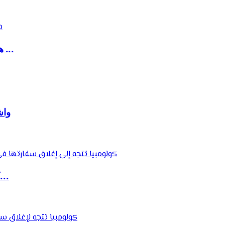
هزة أرضية قوية تضرب مصر وتمتد آثارها إلى دول ...
واش
كولومبيا تتجه إلى إغلاق سفارتها في الجزائر ضم...