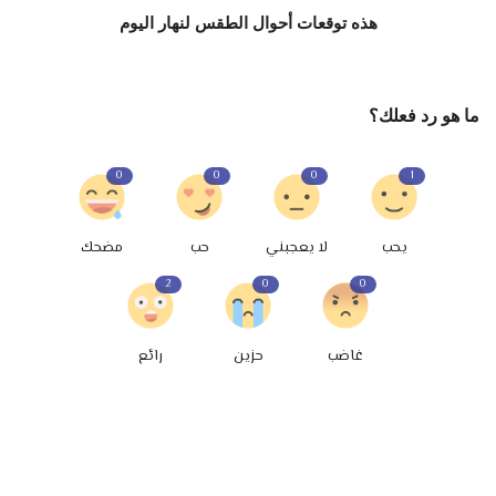
هذه توقعات أحوال الطقس لنهار اليوم
ما هو رد فعلك؟
0
0
0
1
يحب
لا يعجبني
حب
مضحك
2
0
0
غاضب
حزين
رائع