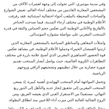
وفي مدينة مونتيري، التي تحولت إلى وجهة لعشرات الآلاف من
المشجعين المغاربة القادمين من مختلف أنحاء العالم، تعيش الشوارع
والساحات المحيطة بالملعب أجواء احتفالية استثنائية. فقد رفرفت
الأعلام الوطنية في مختلف أرجاء المدينة، فيما صدحت الحناجر
بالأهازيج والأغاني الوطنية التي تعكس حجم الحماس والثقة في قدرة
المنتخب المغربي على مواصلة مشواره المونديالي.
وامتلأت المقاهي والمناطق السياحية بالمشجعين المغاربة الذين
ارتدوا القمصان الحمراء وحملوا الأعلام الوطنية، في مشاهد تعكس
قوة الحضور الجماهيري المغربي الذي أصبح علامة بارزة في مختلف
التظاهرات الكروية العالمية، حيث يواصل أنصار المنتخب تقديم
صورة حضارية من خلال تنظيمهم وتشجيعهم الراقي وروحهم
الرياضية.
وتحمل المواجهة أمام المنتخب الهولندي أهمية كبيرة، إذ يسعى
المنتخب المغربي إلى تحقيق إنجاز جديد والتأهل إلى الدور ربع
النهائي، مستفيدًا من الاستقرار الفني الذي يعيشه الفريق، ومن
الروح القتالية العالية التي ميزت أداء اللاعبين منذ انطلاق البطولة.
ويعوّل الطاقم التقني واللاعبون على الدعم الجماهيري الكبير داخل