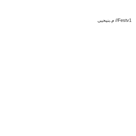
Festv1// م.بنيحيى