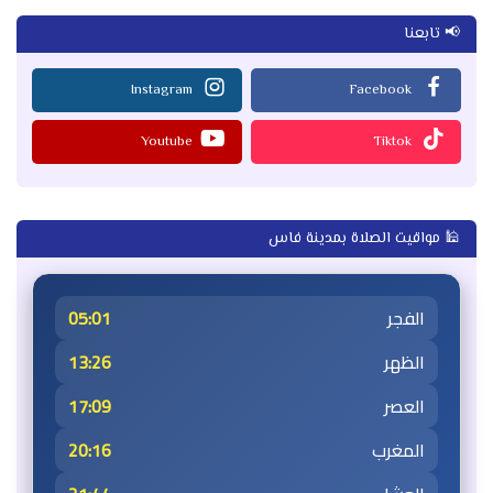
📢 تابعنا
Instagram
Facebook
Youtube
Tiktok
🕌 مواقيت الصلاة بمدينة فاس
الفجر
05:01
الظهر
13:26
العصر
17:09
المغرب
20:16