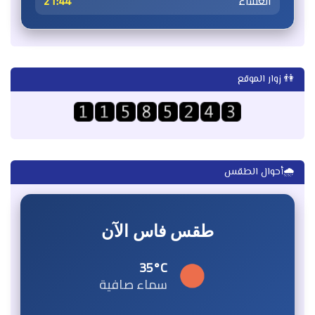
العشاء
21:44
👫 زوار الموقع
🌧️أحوال الطقس
طقس فاس الآن
35°C
سماء صافية