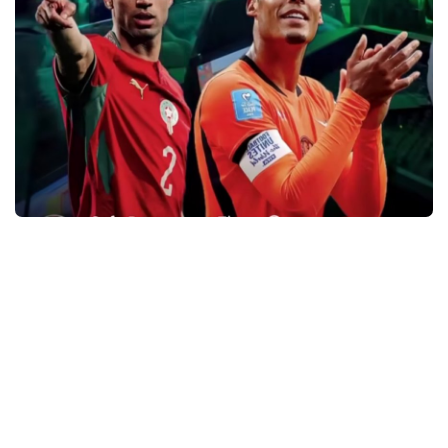
سياسة
ثقافة وفن
رياضة
قلم حر
برامج
برامج
لغة
English
العربية
Français