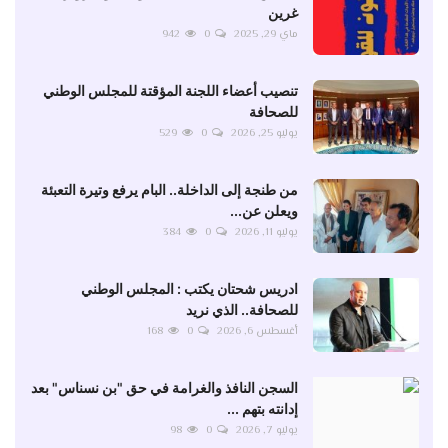
غرين
ماي 29, 2025
0
942
تنصيب أعضاء اللجنة المؤقتة للمجلس الوطني
للصحافة
يوليو 25, 2026
0
529
من طنجة إلى الداخلة.. البام يرفع وتيرة التعبئة
ويعلن عن...
يوليو 11, 2026
0
384
ادريس شحتان يكتب : المجلس الوطني
للصحافة.. الذي نريد
أغسطس 6, 2026
0
168
السجن النافذ والغرامة في حق "بن نسناس" بعد
إدانته بتهم ...
يوليو 7, 2026
0
98