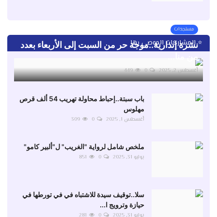
مستجدات
⭐ المشاركات الموصى بها
نشرة إنذارية..موجة حر من السبت إلى الأربعاء بعدد
من منا...
أغسطس 2, 2025
0
449
باب سبتة..إحباط محاولة تهريب 54 ألف قرص
مهلوس
أغسطس 1, 2025
0
309
ملخص شامل لرواية "الغريب" ل"ألبير كامو"
يوليو 31, 2025
0
851
سلا..توقيف سيدة للاشتباه في في تورطها في
حيازة وترويج ا...
يوليو 31, 2025
0
281