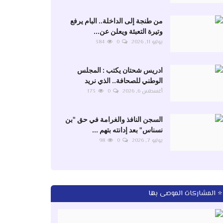
من طنجة إلى الداخلة.. البام يرفع
وتيرة التعبئة ويعلن عن...
يوليو 11, 2026
0
384
ادريس شحتان يكتب : المجلس
الوطني للصحافة.. الذي نريد
أغسطس 6, 2026
0
173
السجن النافذ والغرامة في حق "بن
نسناس" بعد إدانته بتهم ...
يوليو 7, 2026
0
98
⭐ المشاركات الموصى بها