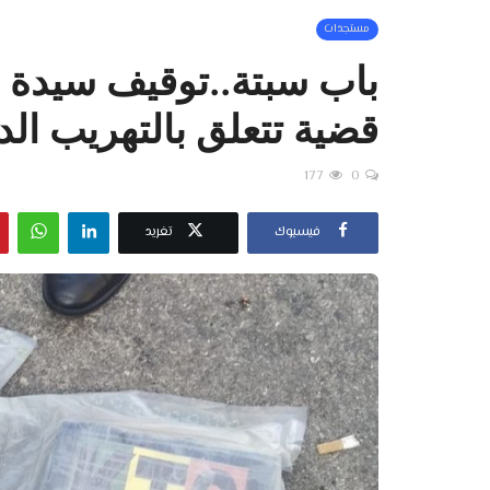
مستجدات
باب سبتة..توقيف سيدة ل
قضية تتعلق بالتهريب الد
177
0
فيسبوك
تغريد