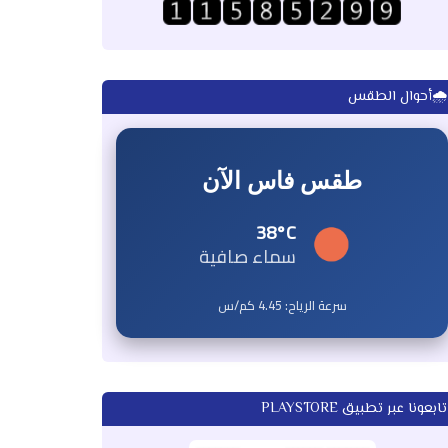
🌧️أحوال الطقس
طقس فاس الآن
38°C
سماء صافية
سرعة الرياح:
4.45
كم/س
تابعونا عبر تطبيق PLAYSTORE