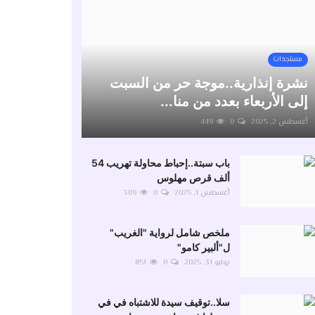
مستجدات
نشرة إنذارية..موجة حر من السبت
إلى الأربعاء بعدد من منا...
أغسطس 2, 2025
0
449
باب سبتة..إحباط محاولة تهريب 54
ألف قرص مهلوس
أغسطس 1, 2025
0
309
ملخص شامل لرواية "الغريب"
ل"ألبير كامو"
يوليو 31, 2025
0
851
سلا..توقيف سيدة للاشتباه في في