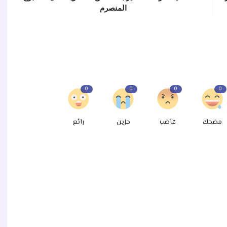
المنصرم
0
0
0
0
مضحك
غاضب
حزين
رائع