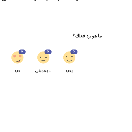
ما هو رد فعلك؟
0
0
0
يحب
لا يعجبني
حب