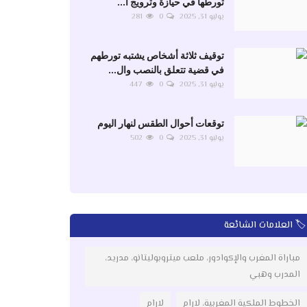
تورطها في حيازة وترويج ا...
يوليو 31, 2025
0
281
توقيف ثلاثة أشخاص يشتبه تورطهم
في قضية تتعلق بالنصب وال...
يوليو 31, 2025
0
447
توقعات أحوال الطقس لنهار اليوم
يوليو 31, 2025
0
502
🏷️ العلامات الشائعة
مباراة المغرب والإكوادور، ملعب ميتروبوليتانو، مدريد،
المدرب وهبي
الخطوط الملكية المغربية، لارام
لارام