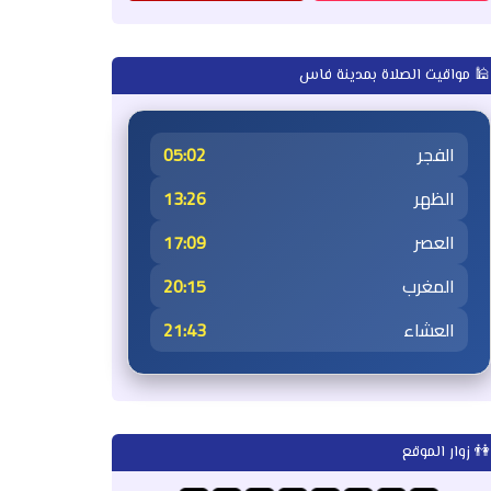
🕌 مواقيت الصلاة بمدينة فاس
الفجر
05:02
الظهر
13:26
العصر
17:09
المغرب
20:15
العشاء
21:43
👫 زوار الموقع