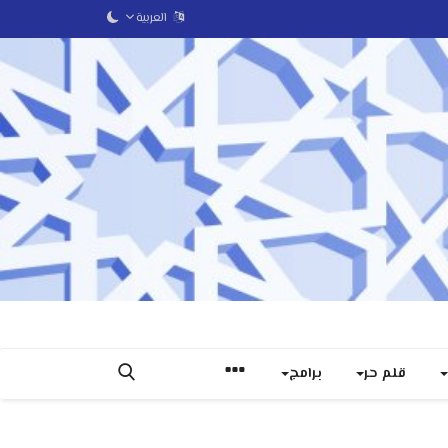
العربية
قلم حر
برامج