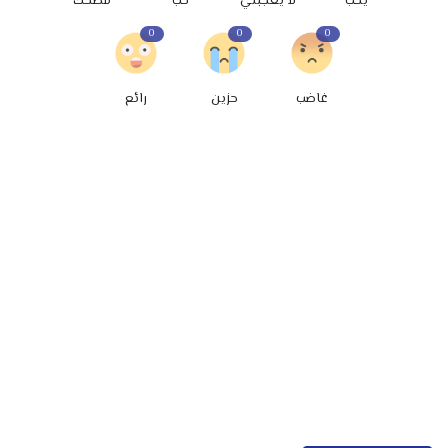
يحب
لا يعجبني
حب
مضحك
0
0
0
غاضب
حزين
رائع