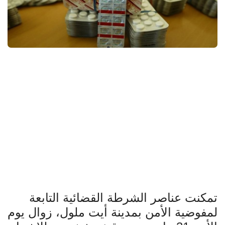
سياسة
ثقافة وفن
رياضة
قلم حر
برامج
برامج
لغة
English
العربية
Français
تمكنت عناصر الشرطة القضائية التابعة
لمفوضية الأمن بمدينة أيت ملول، زوال يوم