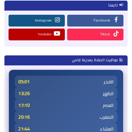
📢 تابعنا
Instagram
Facebook
Youtube
Tiktok
🕌 مواقيت الصلاة بمدينة فاس
الفجر
05:01
الظهر
13:26
العصر
17:10
المغرب
20:16
العشاء
21:44