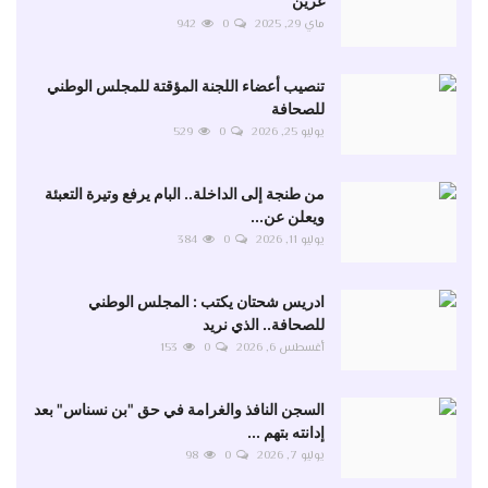
غرين
ماي 29, 2025
0
942
تنصيب أعضاء اللجنة المؤقتة للمجلس الوطني
للصحافة
يوليو 25, 2026
0
529
من طنجة إلى الداخلة.. البام يرفع وتيرة التعبئة
ويعلن عن...
يوليو 11, 2026
0
384
ادريس شحتان يكتب : المجلس الوطني
للصحافة.. الذي نريد
أغسطس 6, 2026
0
153
السجن النافذ والغرامة في حق "بن نسناس" بعد
إدانته بتهم ...
يوليو 7, 2026
0
98