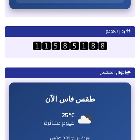
👫 زوار الموقع
🌧️أحوال الطقس
طقس فاس الآن
25°C
غيوم متناثرة
سرعة الرياح:
0.89
كم/س