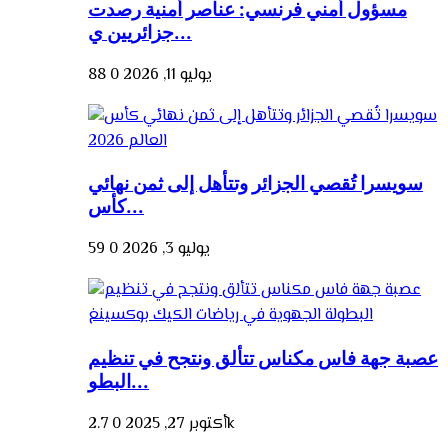
مسؤول أمني فرنسي: عناصر أمنية رصدت
جزائريين ي...
يوليو 11, 2026
0
88
سويسرا تُقصي الجزائر وتتأهل إلى ثمن نهائي
كأس...
يوليو 3, 2026
0
59
عصبة جهة فاس مكناس تتألق ونتجح في تنظيم
البطو...
2.7k
أكتوبر 27, 2025
0